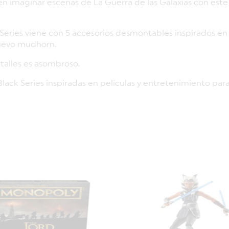
den imaginar escenas de La Guerra de las Galaxias con es
Series viene con 5 accesorios desmontables inspirados en l
huevo mudhorn.
etalles es asombroso.
lack Series inspiradas en películas y entretenimiento para