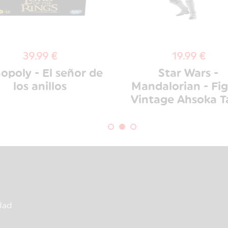
39.99 €
19.99 €
poly - El señor de
Star Wars -
los anillos
Mandalorian - Fi
Vintage Ahsoka T
dad