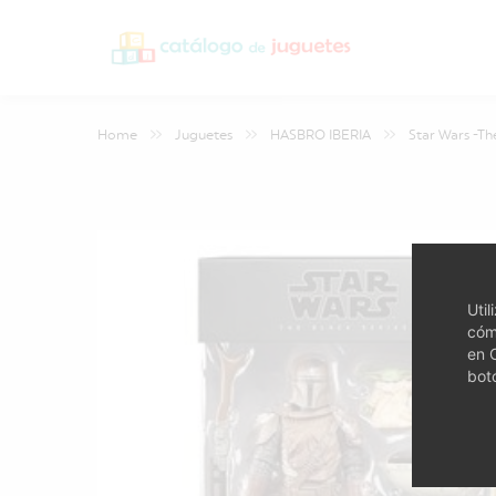
Home
Juguetes
HASBRO IBERIA
Star Wars -Th
Uti
cóm
en 
bot