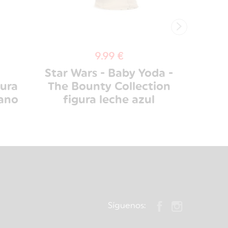
›
9.99 €
Star Wars - Baby Yoda -
Marve
gura
The Bounty Collection
Figu
ano
figura leche azul
Síguenos: