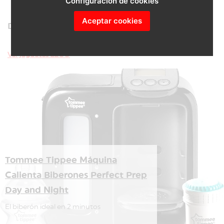
Configuración de cookies
Aceptar cookies
DESCUBRE TODO LEGO
Ver juguetes LEGO
Tommee Tippee Máquina
Calienta Biberones Perfect Prep
Day and Night
El biberón ideal en 2 minutos