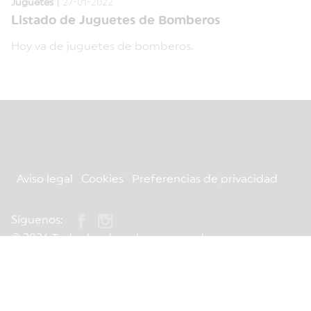
|
Juguetes
27-01-2022
Listado de Juguetes de Bomberos
Hoy va de juguetes de bomberos.
Aviso legal
Cookies
Preferencias de privacidad
Síguenos:
© 2026 Todos los derechos reservados.