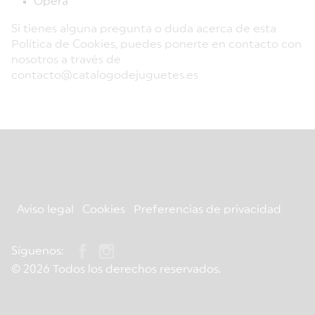
Opera
Si tienes alguna pregunta o duda acerca de esta
Política de Cookies, puedes ponerte en contacto con
nosotros a través de
contacto@catalogodejuguetes.es
Aviso legal
Cookies
Preferencias de privacidad
Síguenos:
© 2026 Todos los derechos reservados.