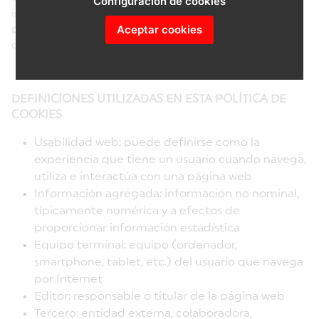
Configuración de cookies
información sobre tus hábitos de navegación y que
Aceptar cookies
podamos reconocerte e identificarte aunque uses
diferentes dispositivos.
DEFINICIONES UTILIZADAS EN ESTA POLÍTICA DE
COOKIES
Usabilidad web: puede definirse como la
experiencia que tiene un usuario cuando navega,
utiliza e interactúa con una página web
Información agregada: información no nominal,
típicamente numérica y a efectos de
proporcionar información estadística
Equipo terminal: equipo (ordenador,
smartphone, tablet, etc.) del usuario que navega
por Internet
Editor: responsable o titular de la página web
Tercero: entidad externa, colaboradora,